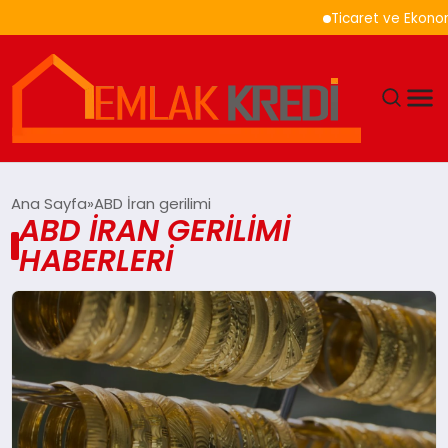
Ticaret ve Ekonomi
GÜNDEM
Ana Sayfa
ABD İran gerilimi
ABD İRAN GERILIMI
EKONOMI
HABERLERI
DÜNYA
EĞITIM
MAGAZIN
SAĞLIK