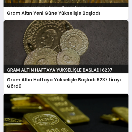
Gram Altın Yeni Güne Yükselişle Başladı
SIYASET
SPOR
TEKNOLOJI
YAŞAM
Gram Altın Haftaya Yükselişle Başladı 6237 Lirayı
Gördü