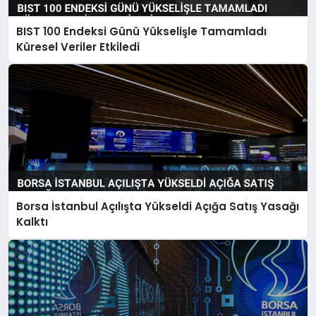
BIST 100 Endeksi Günü Yükselişle Tamamladı
SIYASET
Küresel Veriler Etkiledi
SPOR
TEKNOLOJI
YAŞAM
Borsa İstanbul Açılışta Yükseldi Açığa Satış Yasağı
Kalktı