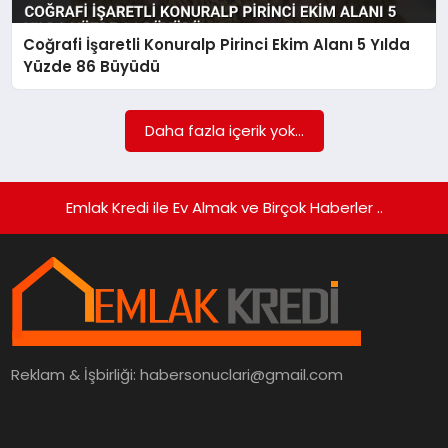
Coğrafi İşaretli Konuralp Pirinci Ekim Alanı 5 Yılda
SIYASET
Yüzde 86 Büyüdü
SPOR
Daha fazla içerik yok...
TEKNOLOJI
YAŞAM
Emlak Kredi ile Ev Almak ve Birçok Haberler ..
Reklam & İşbirliği:
habersonuclari@gmail.com