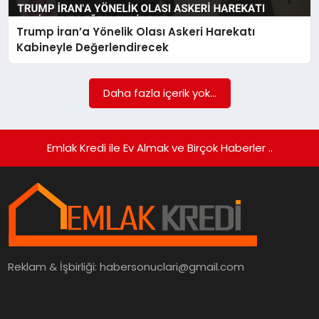
Trump İran’a Yönelik Olası Askeri Harekatı
SIYASET
Kabineyle Değerlendirecek
SPOR
Daha fazla içerik yok...
TEKNOLOJI
YAŞAM
Emlak Kredi ile Ev Almak ve Birçok Haberler ..
Reklam & İşbirliği:
habersonuclari@gmail.com