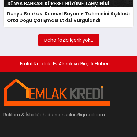
Dünya Bankası Küresel Büyüme Tahminini Açıkladı
SIYASET
Orta Doğu Çatışması Etkisi Vurgulandı
SPOR
Daha fazla içerik yok...
TEKNOLOJI
YAŞAM
Emlak Kredi ile Ev Almak ve Birçok Haberler ..
Reklam & İşbirliği:
habersonuclari@gmail.com