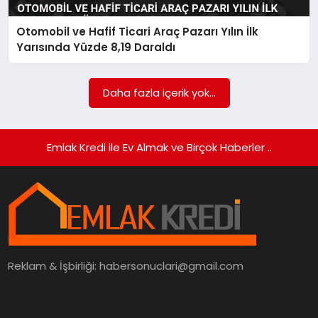
Otomobil ve Hafif Ticari Araç Pazarı Yılın İlk
SIYASET
Yarısında Yüzde 8,19 Daraldı
SPOR
Daha fazla içerik yok...
TEKNOLOJI
YAŞAM
Emlak Kredi ile Ev Almak ve Birçok Haberler ..
Reklam & İşbirliği:
habersonuclari@gmail.com