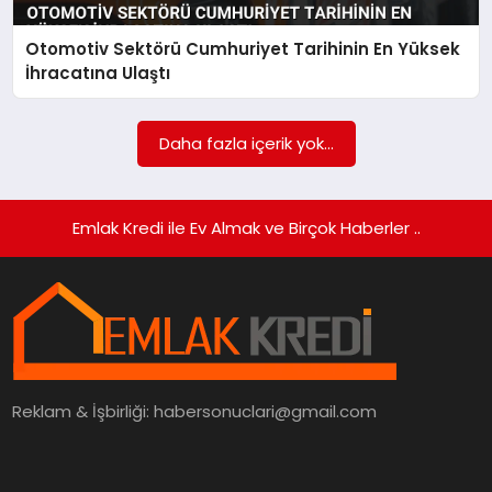
Otomotiv Sektörü Cumhuriyet Tarihinin En Yüksek
SIYASET
İhracatına Ulaştı
SPOR
Daha fazla içerik yok...
TEKNOLOJI
YAŞAM
Emlak Kredi ile Ev Almak ve Birçok Haberler ..
Reklam & İşbirliği:
habersonuclari@gmail.com