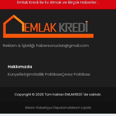
Emlak Kredi ile Ev Almak ve Birçok Haberler ..
Reklam & İşbirliği:
habersonuclari@gmail.com
Hakkımızda
Künye
İletişim
Gizlilik Politikası
Çerez Politikası
Copyright © 2025 Tüm hakları EMLAKREDİ 'de saklıdır.
Mersin Haber
Eşya Depolama
Mersin Lojistik