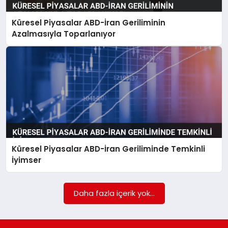
Küresel Piyasalar ABD-İran Geriliminin
SIYASET
Azalmasıyla Toparlanıyor
SPOR
TEKNOLOJI
YAŞAM
Küresel Piyasalar ABD-İran Geriliminde Temkinli
İyimser
Daha fazla içerik yok...