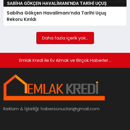
Sabiha Gökçen Havalimanı’nda Tarihi Uçuş
SIYASET
Rekoru Kırıldı
SPOR
Daha fazla içerik yok...
TEKNOLOJI
YAŞAM
Emlak Kredi ile Ev Almak ve Birçok Haberler ..
Reklam & İşbirliği:
habersonuclari@gmail.com