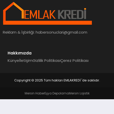
SIYASET
SPOR
Reklam & İşbirliği:
habersonuclari@gmail.com
TEKNOLOJI
YAŞAM
Hakkımızda
Künye
İletişim
Gizlilik Politikası
Çerez Politikası
Copyright © 2025 Tüm hakları EMLAKREDİ 'de saklıdır.
Mersin Haber
Eşya Depolama
Mersin Lojistik