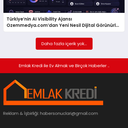
SIYASET
Türkiye’nin AI Visibility Ajansı
Ozemmedya.com’dan Yeni Nesil Dijital Görünürlük
SPOR
Modeli
Daha fazla içerik yok...
TEKNOLOJI
YAŞAM
Emlak Kredi ile Ev Almak ve Birçok Haberler ..
Reklam & İşbirliği:
habersonuclari@gmail.com