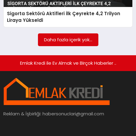
Sigorta Sektörü Aktifleri İlk Çeyrekte 4,2 Trilyon
SIYASET
Liraya Yükseldi
SPOR
Daha fazla içerik yok...
TEKNOLOJI
YAŞAM
Emlak Kredi ile Ev Almak ve Birçok Haberler ..
Reklam & İşbirliği:
habersonuclari@gmail.com