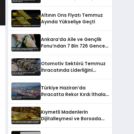
Açıkladı
Altının Ons Fiyatı Temmuz
Ayında Yükselişe Geçti
Ankara’da Aile ve Gençlik
Fonu’ndan 7 Bin 726 Gence
Faizsiz Evlilik Kredisi Desteği
Otomotiv Sektörü Temmuz
İhracatında Liderliğini
Sürdürdü
Türkiye Haziran’da
İhracatta Rekor Kırdı İthalat
Da Arttı
Kıymetli Madenlerin
Dijitalleşmesi ve Borsada
İşlem Görmesi İçin Yeni
Düzenleme Yayımlandı