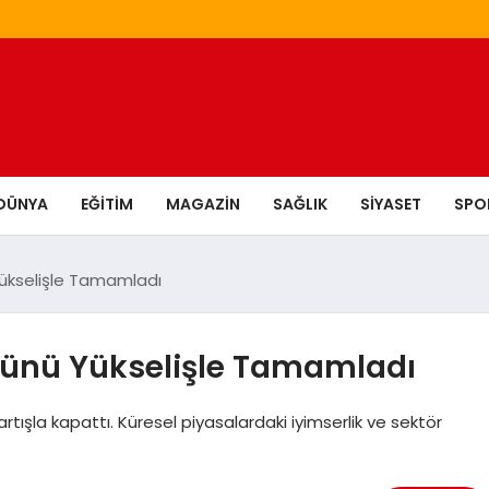
DÜNYA
EĞITIM
MAGAZIN
SAĞLIK
SIYASET
SPO
Yükselişle Tamamladı
 Günü Yükselişle Tamamladı
tışla kapattı. Küresel piyasalardaki iyimserlik ve sektör