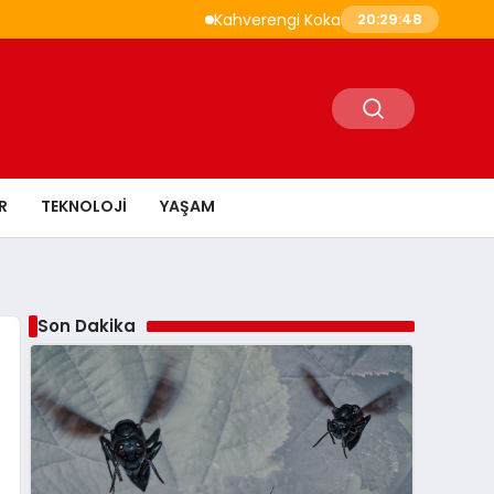
Kahverengi Kokarca İle Savaşta 1,6 Milyon
20:29:49
R
TEKNOLOJI
YAŞAM
Son Dakika