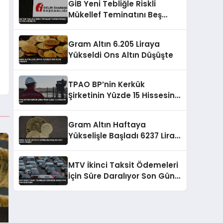
GİB Yeni Tebliğle Riskli
Mükellef Teminatını Beş
Katına Yükseltti
Gram Altın 6.205 Liraya
Yükseldi Ons Altın Düşüşte
TPAO BP’nin Kerkük
Şirketinin Yüzde 15 Hissesini
Aldı
Gram Altın Haftaya
Yükselişle Başladı 6237 Lirayı
Gördü
MTV İkinci Taksit Ödemeleri
İçin Süre Daralıyor Son Gün
Cuma