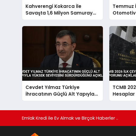
Kahverengi Kokarca İle
Temmuz İ
Savaşta 1,6 Milyon Samuray
Otomotiv 
Arısı Doğaya Salındı
Sürdürdü
Cevdet Yılmaz Türkiye
TCMB 2026
İhracatının Güçlü Alt Yapıyla
Hesaplar
Yüksek Seviyesini
Sürdürdüğünü Açıkladı
Emlak Kredi ile Ev Almak ve Birçok Haberler ..