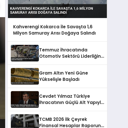
Kahverengi Kokarca İle Savaşta 1,6
Milyon Samuray Arısı Doğaya Salındı
Temmuz İhracatında
Otomotiv Sektörü Liderliğini
Sürdürdü
Gram Altın Yeni Güne
Yükselişle Başladı
Cevdet Yılmaz Türkiye
İhracatının Güçlü Alt Yapıyla
Yüksek Seviyesini
Sürdürdüğünü Açıkladı
TCMB 2026 İlk Çeyrek
Finansal Hesaplar Raporunu