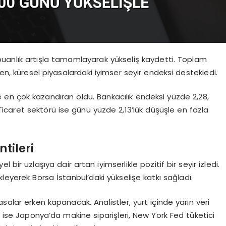
 puanlık artışla tamamlayarak yükseliş kaydetti. Toplam
ken, küresel piyasalardaki iyimser seyir endeksi destekledi.
e en çok kazandıran oldu. Bankacılık endeksi yüzde 2,28,
icaret sektörü ise günü yüzde 2,13’lük düşüşle en fazla
ntileri
 bir uzlaşıya dair artan iyimserlikle pozitif bir seyir izledi.
leyerek Borsa İstanbul’daki yükselişe katkı sağladı.
salar erken kapanacak. Analistler, yurt içinde yarın veri
a ise Japonya’da makine siparişleri, New York Fed tüketici