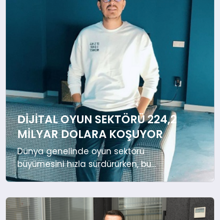
SIYASET
SPOR
TEKNOLOJI
YAŞAM
DIJITAL OYUN SEKTÖRÜ 224,2
MILYAR DOLARA KOŞUYOR
Dünya genelinde oyun sektörü
büyümesini hızla sürdürürken, bu
büyümede özellikle oyun içi satın
almalar, dijital ürünler ve e-pin
satışlarının payı artıyor. Statista’nın
raporuna göre, 2024 yılında dijital oyun