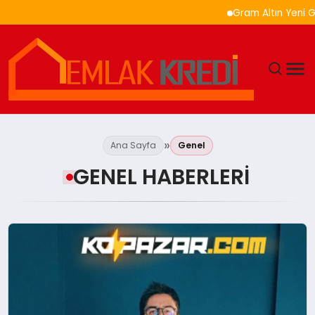
Gram Altın Yeni Güne 
GÜNDEM
Ana Sayfa
Genel
EKONOMI
GENEL HABERLERI
DÜNYA
EĞITIM
MAGAZIN
SAĞLIK