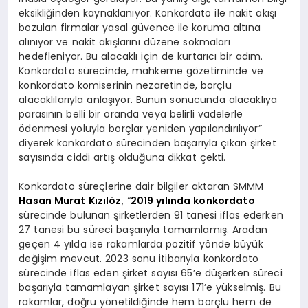
eksikliğinden kaynaklanıyor. Konkordato ile nakit akışı
bozulan firmalar yasal güvence ile koruma altına
alınıyor ve nakit akışlarını düzene sokmaları
hedefleniyor. Bu alacaklı için de kurtarıcı bir adım.
Konkordato sürecinde, mahkeme gözetiminde ve
konkordato komiserinin nezaretinde, borçlu
alacaklılarıyla anlaşıyor. Bunun sonucunda alacaklıya
parasının belli bir oranda veya belirli vadelerle
ödenmesi yoluyla borçlar yeniden yapılandırılıyor”
diyerek konkordato sürecinden başarıyla çıkan şirket
sayısında ciddi artış olduğuna dikkat çekti.
Konkordato süreçlerine dair bilgiler aktaran SMMM
Hasan Murat Kızılöz
, “
2019 yılında konkordato
sürecinde bulunan şirketlerden 91 tanesi iflas ederken
27 tanesi bu süreci başarıyla tamamlamış. Aradan
geçen 4 yılda ise rakamlarda pozitif yönde büyük
değişim mevcut. 2023 sonu itibarıyla konkordato
sürecinde iflas eden şirket sayısı 65’e düşerken süreci
başarıyla tamamlayan şirket sayısı 171’e yükselmiş. Bu
rakamlar, doğru yönetildiğinde hem borçlu hem de