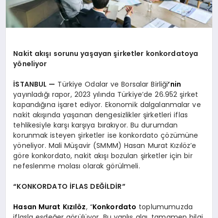
Nakit akışı sorunu yaşayan şirketler konkordatoya
yöneliyor
İSTANBUL —
Türkiye Odalar ve Borsalar Birliği
’
nin
yayınladığı rapor, 2023 yılında Türkiye’de 26.952 şirket
kapandığına işaret ediyor. Ekonomik dalgalanmalar ve
nakit akışında yaşanan dengesizlikler şirketleri iflas
tehlikesiyle karşı karşıya bırakıyor. Bu durumdan
korunmak isteyen şirketler ise konkordato çözümüne
yöneliyor. Mali Müşavir (SMMM) Hasan Murat Kızılöz’e
göre konkordato, nakit akışı bozulan şirketler için bir
nefeslenme molası olarak görülmeli.
“KONKORDATO İFLAS DEĞİLDİR”
Hasan Murat Kızılöz
, “
Konkordato
toplumumuzda
iflasla eşdeğer görülüyor. Bu yanlış algı, tamamen bilgi